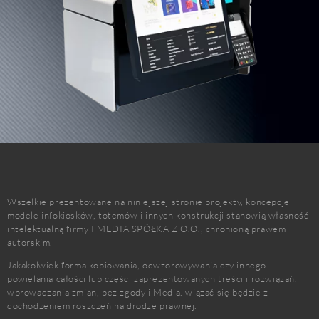
Wszelkie prezentowane na niniejszej stronie projekty, koncepcje i
modele infokiosków, totemów i innych konstrukcji stanowią własność
intelektualną firmy I MEDIA SPÓŁKA Z O.O., chronioną prawem
autorskim.
Jakakolwiek forma kopiowania, odwzorowywania czy innego
powielania całości lub części zaprezentowanych treści i rozwiązań,
wprowadzania zmian, bez zgody i Media. wiązać się będzie z
dochodzeniem roszczeń na drodze prawnej.