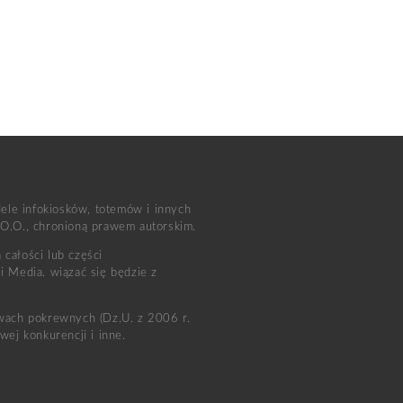
dele infokiosków, totemów i innych
 O.O., chronioną prawem autorskim.
całości lub części
i Media. wiązać się będzie z
awach pokrewnych (Dz.U. z 2006 r.
ej konkurencji i inne.