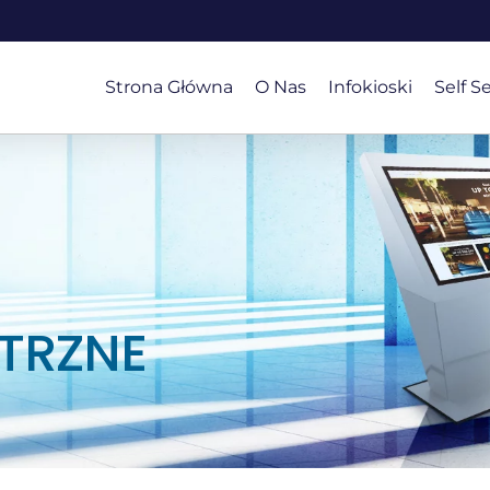
Strona Główna
O Nas
Infokioski
Self S
TRZNE