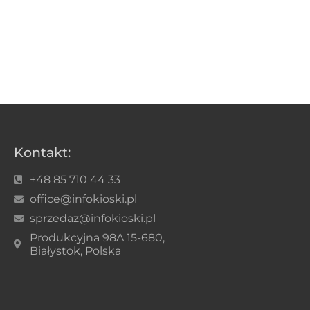
Kontakt:
+48 85 710 44 33
office@infokioski.pl
sprzedaz@infokioski.pl
Produkcyjna 98A 15-680,
Białystok, Polska