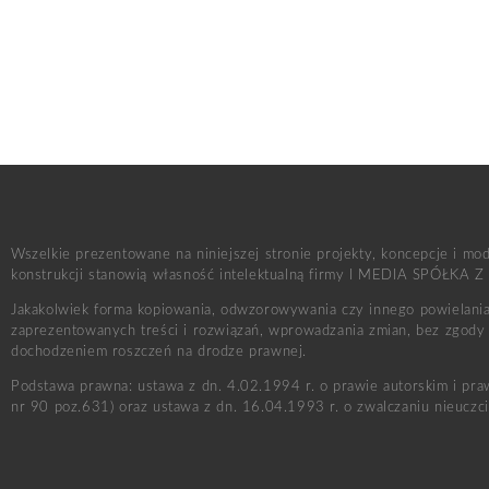
Wszelkie prezentowane na niniejszej stronie projekty, koncepcje i mo
konstrukcji stanowią własność intelektualną firmy I MEDIA SPÓŁKA Z
Jakakolwiek forma kopiowania, odwzorowywania czy innego powielania 
zaprezentowanych treści i rozwiązań, wprowadzania zmian, bez zgody 
dochodzeniem roszczeń na drodze prawnej.
Podstawa prawna: ustawa z dn. 4.02.1994 r. o prawie autorskim i pr
nr 90 poz.631) oraz ustawa z dn. 16.04.1993 r. o zwalczaniu nieuczciw