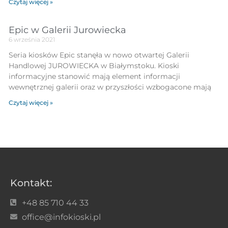
Czytaj więcej »
Epic w Galerii Jurowiecka
6 września 2021
Seria kiosków Epic stanęła w nowo otwartej Galerii
Handlowej JUROWIECKA w Białymstoku. Kioski
informacyjne stanowić mają element informacji
wewnętrznej galerii oraz w przyszłości wzbogacone mają
Czytaj więcej »
Kontakt:
+48 85 710 44 33
office@infokioski.pl