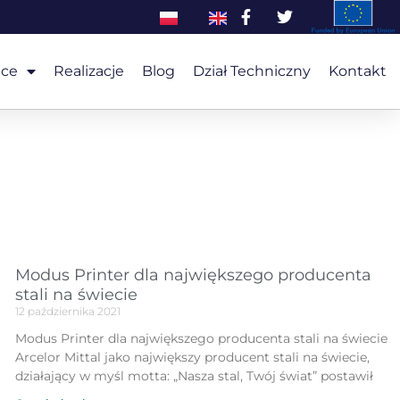
ice
Realizacje
Blog
Dział Techniczny
Kontakt
Modus Printer dla największego producenta
stali na świecie
12 października 2021
Modus Printer dla największego producenta stali na świecie
Arcelor Mittal jako największy producent stali na świecie,
działający w myśl motta: „Nasza stal, Twój świat” postawił