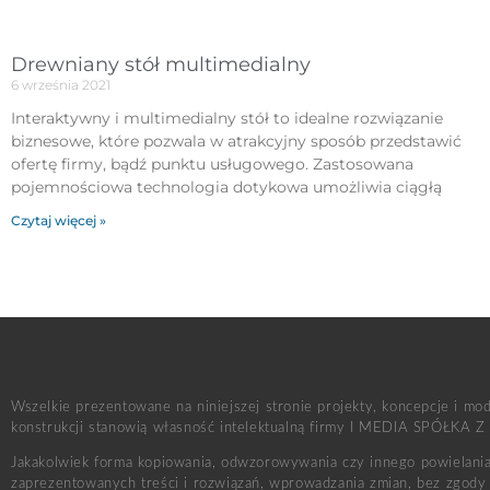
Drewniany stół multimedialny
6 września 2021
Interaktywny i multimedialny stół to idealne rozwiązanie
biznesowe, które pozwala w atrakcyjny sposób przedstawić
ofertę firmy, bądź punktu usługowego. Zastosowana
pojemnościowa technologia dotykowa umożliwia ciągłą
Czytaj więcej »
Wszelkie prezentowane na niniejszej stronie projekty, koncepcje i mo
konstrukcji stanowią własność intelektualną firmy I MEDIA SPÓŁKA Z
Jakakolwiek forma kopiowania, odwzorowywania czy innego powielania 
zaprezentowanych treści i rozwiązań, wprowadzania zmian, bez zgody 