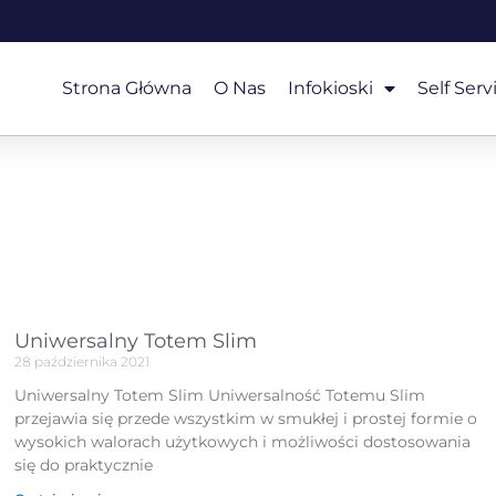
Strona Główna
O Nas
Infokioski
Self Serv
Uniwersalny Totem Slim
28 października 2021
Uniwersalny Totem Slim Uniwersalność Totemu Slim
przejawia się przede wszystkim w smukłej i prostej formie o
wysokich walorach użytkowych i możliwości dostosowania
się do praktycznie