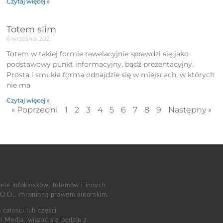
Czytaj więcej »
Totem slim
6 września 2021
Totem w takiej formie rewelacyjnie sprawdzi się jako
podstawowy punkt informacyjny, bądź prezentacyjny.
Prosta i smukła forma odnajdzie się w miejscach, w których
nie ma
Czytaj więcej »
« Poprzedni
1
2
3
4
5
6
7
8
9
Następny »
dele infokiosków, totemów i innych
 O.O., chronioną prawem autorskim.
całości lub części
i Media. wiązać się będzie z