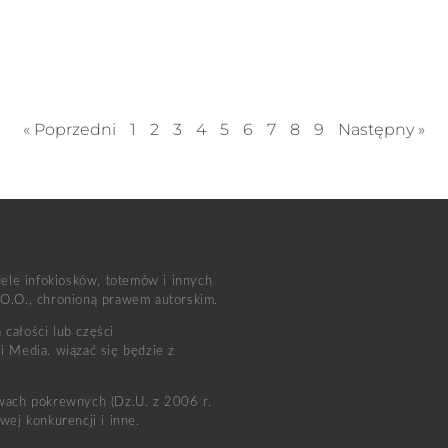
« Poprzedni
1
2
3
4
5
6
7
8
9
Następny »
dele infokiosków, totemów i innych
 O.O., chronioną prawem autorskim.
całości lub części
i Media. wiązać się będzie z
awach pokrewnych (Dz.U. z 2006 r.
ej konkurencji i inne.