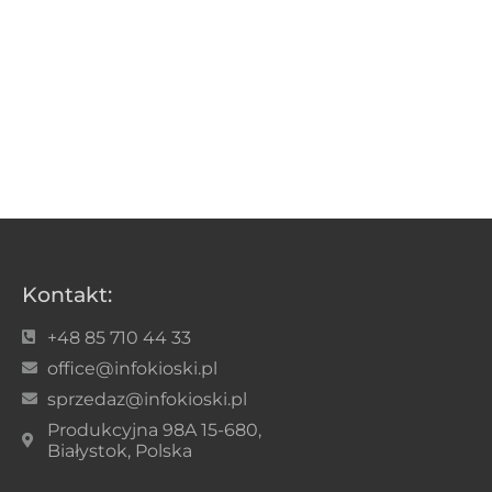
Kontakt:
+48 85 710 44 33
office@infokioski.pl
sprzedaz@infokioski.pl
Produkcyjna 98A 15-680,
Białystok, Polska