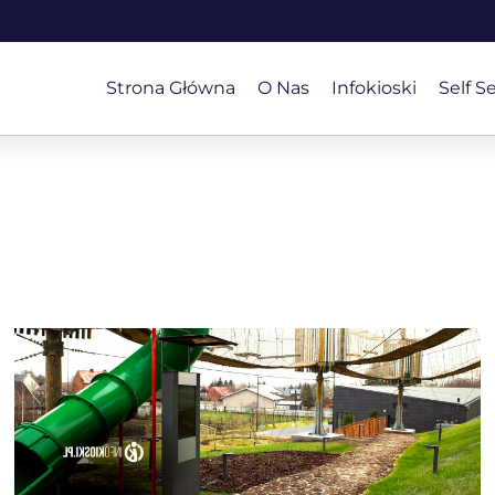
Strona Główna
O Nas
Infokioski
Self S