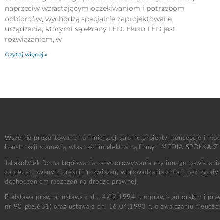
naprzeciw wzrastającym oczekiwaniom i potrzebom
odbiorców, wychodzą specjalnie zaprojektowane
urządzenia, którymi są ekrany LED. Ekran LED jest
rozwiązaniem, w
Czytaj więcej »
Wszelkie prezentowane na niniejszej stronie projekty, koncepcje i mo
konstrukcji stanowią własność intelektualną firmy I MEDIA SPÓŁKA Z
Jakakolwiek forma kopiowania, odwzorowywania czy innego powielania 
zaprezentowanych treści i rozwiązań, wprowadzania zmian, bez zgody 
dochodzeniem roszczeń na drodze prawnej.
Podstawa prawna: ustawa z dn. 4.02.1994 r. o prawie autorskim i pr
nr 90 poz.631) oraz ustawa z dn. 16.04.1993 r. o zwalczaniu nieuczciw