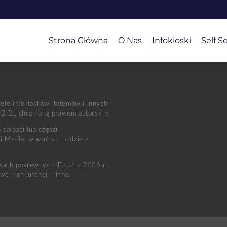
Strona Główna
O Nas
Infokioski
Self S
dele infokiosków, totemów i innych
 O.O., chronioną prawem autorskim.
całości lub części
i Media. wiązać się będzie z
awach pokrewnych (Dz.U. z 2006 r.
ej konkurencji i inne.