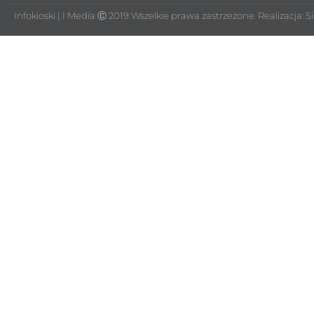
Infokioski | I Media Ⓒ 2019 Wszelkie prawa zastrzeżone. Realizacja:
S