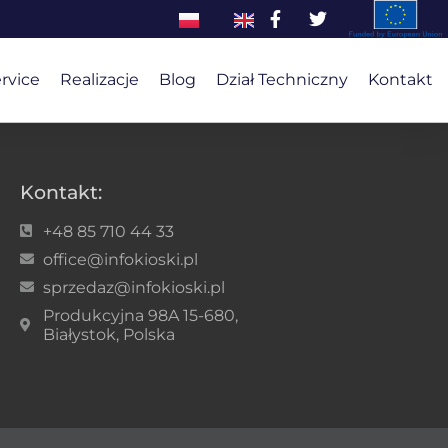
ervice
Realizacje
Blog
Dział Techniczny
Kontakt
Kontakt:
+48 85 710 44 33
office@infokioski.pl
sprzedaz@infokioski.pl
Produkcyjna 98A 15-680,
Białystok, Polska