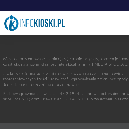
Wszelkie prezentowane na niniejszej stronie projekty, koncepcje i mo
konstrukcji stanowią własność intelektualną firmy I MEDIA SPÓŁKA Z
Jakakolwiek forma kopiowania, odwzorowywania czy innego powielania 
zaprezentowanych treści i rozwiązań, wprowadzania zmian, bez zgody 
dochodzeniem roszczeń na drodze prawnej.
Podstawa prawna: ustawa z dn. 4.02.1994 r. o prawie autorskim i pr
nr 90 poz.631) oraz ustawa z dn. 16.04.1993 r. o zwalczaniu nieuczciw