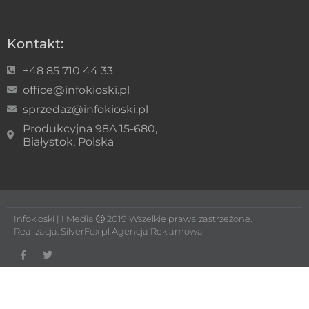
Kontakt:
+48 85 710 44 33
office@infokioski.pl
sprzedaz@infokioski.pl
Produkcyjna 98A 15-680,
Białystok, Polska
Infokioski | I Media Ⓒ 2019 Wszelkie prawa zastrzeżone.
Realizacja:
SilverFox.pl Agencja Reklamowa